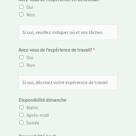
Oui
Non
E
x
p
Avez-vous de l’expérience de travail?
*
é
Oui
r
Non
i
e
E
n
x
c
p
e
Disponibilité dimanche
é
b
Matin
r
é
Après-midi
i
n
Soirée
e
é
n
E
v