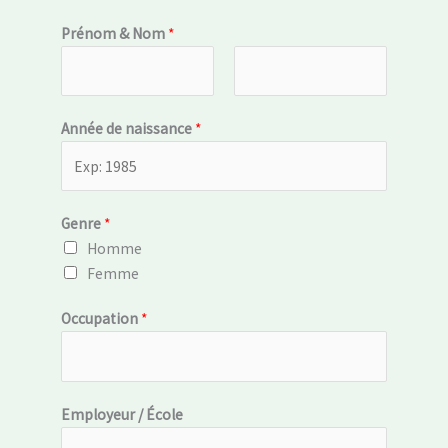
Prénom & Nom
*
P
N
Année de naissance
*
r
o
é
m
n
o
Genre
*
m
Homme
Femme
Occupation
*
Employeur / École