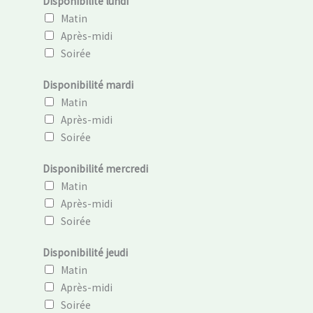
Disponibilité lundi
c
x
o
Matin
e
p
l
Après-midi
t
é
a
Soirée
r
r
t
a
i
Disponibilité mardi
v
e
Matin
a
n
Après-midi
i
c
Soirée
l
e
/
Disponibilité mercredi
d
Matin
e
Après-midi
s
Soirée
Disponibilité jeudi
Matin
Après-midi
Soirée